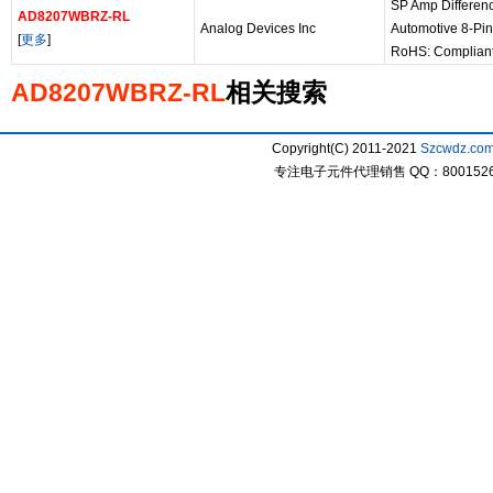
SP Amp Differenc
AD8207WBRZ-RL
Analog Devices Inc
Automotive 8-Pi
[
更多
]
RoHS: Complian
AD8207WBRZ-RL
相关搜索
Copyright(C) 2011-2021
Szcwdz.co
专注电子元件代理销售 QQ：800152