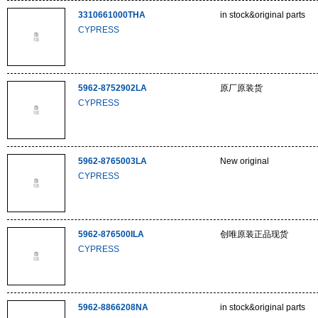
3310661000THA
in stock&original parts
CYPRESS
5962-8752902LA
原厂原装货
CYPRESS
5962-8765003LA
New original
CYPRESS
5962-876500ILA
创唯原装正品现货
CYPRESS
5962-8866208NA
in stock&original parts