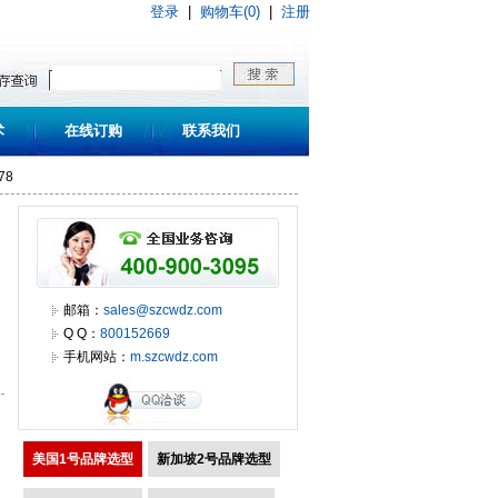
登录
|
购物车(0)
|
注册
术
在线订购
联系我们
78
邮箱：
sales@szcwdz.com
Q Q：
800152669
手机网站：
m.szcwdz.com
美国1号品牌选型
新加坡2号品牌选型