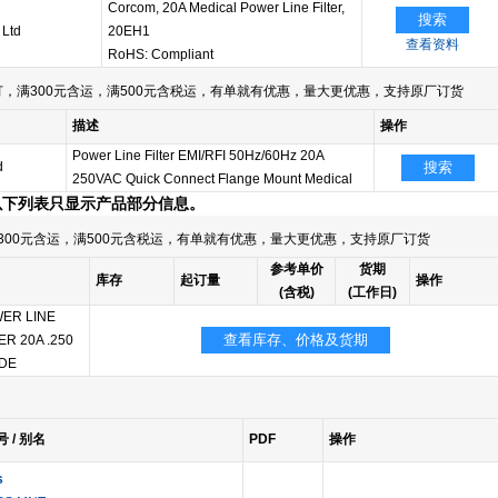
Corcom, 20A Medical Power Line Filter,
搜索
 Ltd
20EH1
查看资料
RoHS: Compliant
，满300元含运，满500元含税运，有单就有优惠，量大更优惠，支持原厂订货
描述
操作
Power Line Filter EMI/RFI 50Hz/60Hz 20A
d
搜索
250VAC Quick Connect Flange Mount Medical
以下列表只显示产品部分信息。
300元含运，满500元含税运，有单就有优惠，量大更优惠，支持原厂订货
参考单价
货期
库存
起订量
操作
(含税)
(工作日)
ER LINE
查看库存、价格及货期
ER 20A .250
DE
号 / 别名
PDF
操作
s