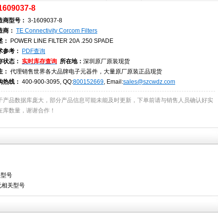
1609037-8
造商型号：
3-1609037-8
造商：
TE Connectivity Corcom Filters
述：
POWER LINE FILTER 20A .250 SPADE
术参考：
PDF查询
存状态：
实时库存查询
所在地：
深圳原厂原装现货
注：
代理销售世界各大品牌电子元器件，大量原厂原装正品现货
购热线：
400-900-3095, QQ:
800152669
, Email:
sales@szcwdz.com
于产品数据库庞大，部分产品信息可能未能及时更新，下单前请与销售人员确认好实
在库数量，谢谢合作！
关型号
无相关型号