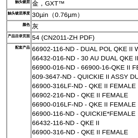
触头镀层
金，GXT™
触头镀层厚度
30µin（0.76µm）
颜色
灰
产品目录页面
54 (CN2011-ZH PDF)
配套产品
66902-116-ND - DUAL POL QKE II 
66432-016-ND - 30 AU DUAL QKE 
66900-016-ND - 66900-16-QKE II 
609-3647-ND - QUICKIE II ASSY 
66900-316LF-ND - QKE II FEMALE
66902-216-ND - QKE II FEMALE
66900-016LF-ND - QKE II FEMALE
66900-116-ND - QUICKIE*FEMALE
66432-116-ND - QKE II
66900-316-ND - QKE II FEMALE