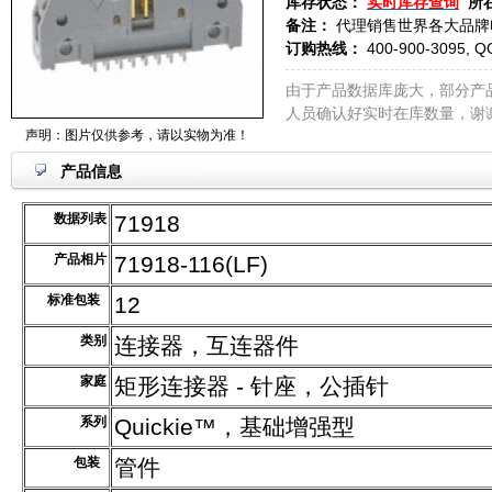
库存状态：
实时库存查询
所
备注：
代理销售世界各大品牌
订购热线：
400-900-3095, Q
由于产品数据库庞大，部分产
人员确认好实时在库数量，谢
声明：图片仅供参考，请以实物为准！
产品信息
数据列表
71918
产品相片
71918-116(LF)
标准包装
12
类别
连接器，互连器件
家庭
矩形连接器 - 针座，公插针
系列
Quickie™，基础增强型
包装
管件