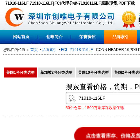
71918-116LF,71918-116LF|FCI代理分销-71918116LF原装现货,PDF下载
网站首页
创唯简介
荣誉资质
品牌索引
您现在的位置：
首页
>
品牌索引
>
FCI
-
71918-116LF
- CONN HEADER 16POS D
美国1号分类选型
新加坡2号分类选型
英国10号分类选型
英国2号分类选
搜索查看价格，货期，P
50个仓库，1500万条库存数据任选
点击查看库存、价格及