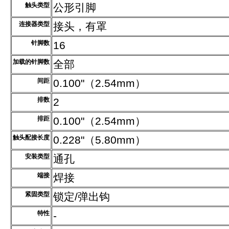
触头类型
公形引脚
连接器类型
接头，有罩
针脚数
16
加载的针脚数
全部
间距
0.100"（2.54mm）
排数
2
排距
0.100"（2.54mm）
触头配接长度
0.228"（5.80mm）
安装类型
通孔
端接
焊接
紧固类型
锁定/弹出钩
特性
-