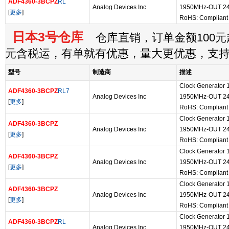
ADF4360-3BCPZ
RL
Analog Devices Inc
1950MHz-OUT 24
[
更多
]
RoHS: Compliant
日本3号仓库
仓库直销，订单金额100元起
元含税运，有单就有优惠，量大更优惠，支
型号
制造商
描述
Clock Generator
ADF4360-3BCPZ
RL7
Analog Devices Inc
1950MHz-OUT 24
[
更多
]
RoHS: Compliant
Clock Generator
ADF4360-3BCPZ
Analog Devices Inc
1950MHz-OUT 24
[
更多
]
RoHS: Compliant
Clock Generator
ADF4360-3BCPZ
Analog Devices Inc
1950MHz-OUT 24
[
更多
]
RoHS: Compliant
Clock Generator
ADF4360-3BCPZ
Analog Devices Inc
1950MHz-OUT 24
[
更多
]
RoHS: Compliant
Clock Generator
ADF4360-3BCPZ
RL
Analog Devices Inc
1950MHz-OUT 24