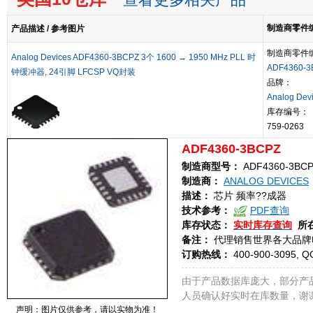
查看更多相关产品
制造商零件编号
产品描述 / 参考图片
制造商零件
Analog Devices ADF4360-3BCPZ 3个 1600 → 1950 MHz PLL 时
ADF4360-3
钟缓冲器, 24引脚 LFCSP VQ封装
品牌：
Analog Dev
库存编号：
759-0263
ADF4360-3BCPZ
制造商型号：
ADF4360-3BC
制造商：
ANALOG DEVICES
描述：
芯片 频率??成器
技术参考：
PDF查询
库存状态：
实时库存查询
所
备注：
代理销售世界各大品牌
订购热线：
400-900-3095, Q
由于产品数据库庞大，部分产
人员确认好实时在库数量，谢
声明：图片仅供参考，请以实物为准！