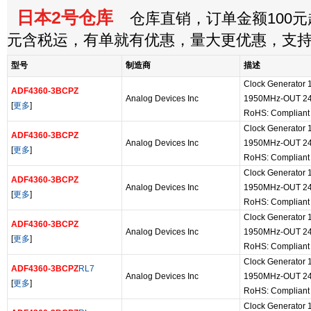
日本2号仓库
仓库直销，订单金额100元起
元含税运，有单就有优惠，量大更优惠，支
型号
制造商
描述
Clock Generator
ADF4360-3BCPZ
Analog Devices Inc
1950MHz-OUT 24
[
更多
]
RoHS: Compliant
Clock Generator
ADF4360-3BCPZ
Analog Devices Inc
1950MHz-OUT 24
[
更多
]
RoHS: Compliant
Clock Generator
ADF4360-3BCPZ
Analog Devices Inc
1950MHz-OUT 24
[
更多
]
RoHS: Compliant
Clock Generator
ADF4360-3BCPZ
Analog Devices Inc
1950MHz-OUT 24
[
更多
]
RoHS: Compliant
Clock Generator
ADF4360-3BCPZ
RL7
Analog Devices Inc
1950MHz-OUT 24
[
更多
]
RoHS: Compliant
Clock Generator