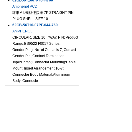
62GB56T1007PF044760
Amphenol PCD
环形MIL规格连接器 7P STRAIGHT PIN
PLUG SHELL SIZE 10
62GB-56T10-07PF-044-760
AMPHENOL
CIRCULAR, SIZE 10, 7WAY, PIN; Product
Range:BS9522 F0017 Series;
Gender:Plug; No. of Contacts:7; Contact
Gender:Pin; Contact Termination
Type:Crimp; Connector Mounting:Cable
Mount; Insert Arrangement:10-7;
Connector Body Material:Aluminium
Body; Connecto