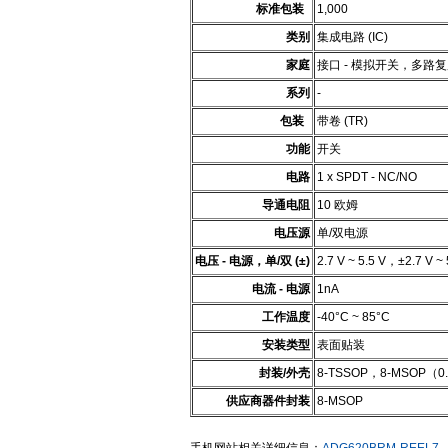
标准包装
1,000
类别
集成电路 (IC)
家庭
接口 - 模拟开关，多路
系列
-
包装
带卷 (TR)
功能
开关
电路
1 x SPDT - NC/NO
导通电阻
10 欧姆
电压源
单/双电源
电压 - 电源，单/双 (±)
2.7 V ~ 5.5 V，±2.7 V ~ 
电流 - 电源
1nA
工作温度
-40°C ~ 85°C
安装类型
表面贴装
封装/外壳
8-TSSOP，8-MSOP（0.
供应商器件封装
8-MSOP