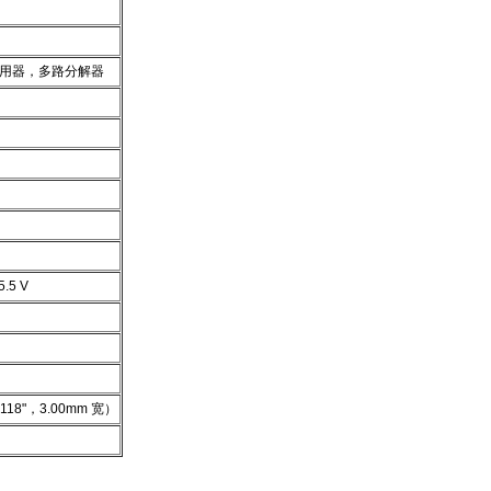
复用器，多路分解器
5.5 V
118"，3.00mm 宽）