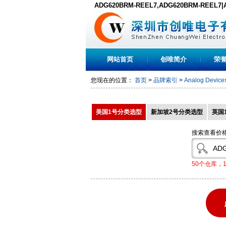
ADG620BRM-REEL7,ADG620BRM-REEL7|A
ADG620BRMREEL7原装现货,PDF下载
网站首页
创唯简介
荣
您现在的位置：
首页
>
品牌索引
>
Analog Devices
美国1号分类选型
新加坡2号分类选型
英国
搜索查看价
50个仓库，