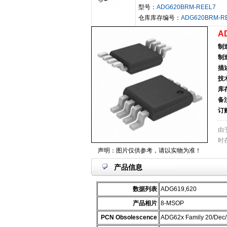
型号：
ADG620BRM-REEL7
仓库库存编号：
ADG620BRM-R
A
制
制
描
技
库
备
订
由
时
声明：图片仅供参考，请以实物为准！
产品信息
数据列表
ADG619,620
产品相片
8-MSOP
PCN Obsolescence
ADG62x Family 20/Dec