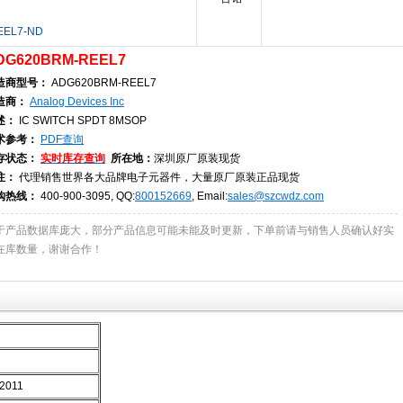
EEL7-ND
DG620BRM-REEL7
造商型号：
ADG620BRM-REEL7
造商：
Analog Devices Inc
述：
IC SWITCH SPDT 8MSOP
术参考：
PDF查询
存状态：
实时库存查询
所在地：
深圳原厂原装现货
注：
代理销售世界各大品牌电子元器件，大量原厂原装正品现货
购热线：
400-900-3095, QQ:
800152669
, Email:
sales@szcwdz.com
于产品数据库庞大，部分产品信息可能未能及时更新，下单前请与销售人员确认好实
在库数量，谢谢合作！
/2011