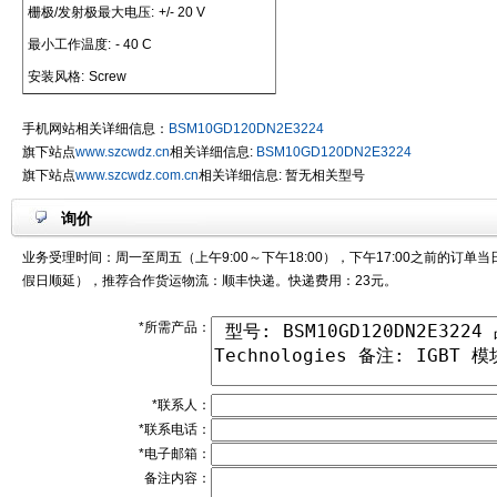
栅极/发射极最大电压:
+/- 20 V
最小工作温度:
- 40 C
安装风格:
Screw
手机网站相关详细信息：
BSM10GD120DN2E3224
旗下站点
www.szcwdz.cn
相关详细信息:
BSM10GD120DN2E3224
旗下站点
www.szcwdz.com.cn
相关详细信息: 暂无相关型号
询价
业务受理时间：周一至周五（上午9:00～下午18:00），下午17:00之前的订单
假日顺延），推荐合作货运物流：顺丰快递。快递费用：23元。
*所需产品：
*联系人：
*联系电话：
*电子邮箱：
备注内容：