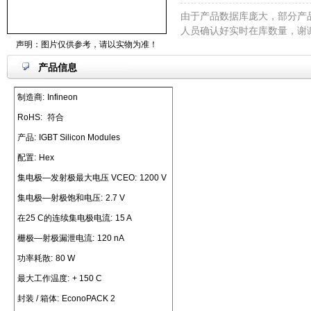
由于产品数据库庞大，部分产
人员确认好实时在库数量，谢
声明：图片仅供参考，请以实物为准！
产品信息
制造商:
Infineon
RoHS:
符合
产品:
IGBT Silicon Modules
配置:
Hex
集电极—发射极最大电压 VCEO:
1200 V
集电极—射极饱和电压:
2.7 V
在25 C的连续集电极电流:
15 A
栅极—射极漏泄电流:
120 nA
功率耗散:
80 W
最大工作温度:
+ 150 C
封装 / 箱体:
EconoPACK 2