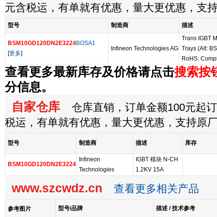
元含税运，有单就有优惠，量大更优惠，支
型号
制造商
描述
Trans IGBT M
BSM10GD120DN2E3224
BOSA1
Infineon Technologies AG
Trays (Alt
[
更多
]
RoHS: Compl
查看更多最新库存及价格请点击
搜索按
分信息。
自家仓库
仓库直销，订单金额100元起订，
税运，有单就有优惠，量大更优惠，支持原
型号
制造商
描述
库存
Infineon
IGBT 模块 N-CH
BSM10GD120DN2E3224
Technologies
1.2KV 15A
www.szcwdz.cn
查看更多相关产品
型号/品牌
描述 / 技术参考
参考图片