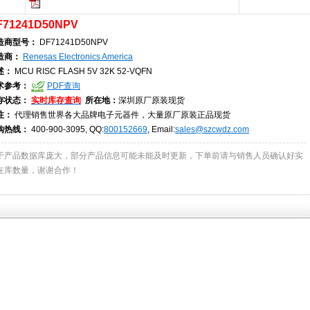
F71241D50NPV
造商型号：
DF71241D50NPV
造商：
Renesas Electronics America
述：
MCU RISC FLASH 5V 32K 52-VQFN
术参考：
PDF查询
存状态：
实时库存查询
所在地：
深圳原厂原装现货
注：
代理销售世界各大品牌电子元器件，大量原厂原装正品现货
购热线：
400-900-3095, QQ:
800152669
, Email:
sales@szcwdz.com
于产品数据库庞大，部分产品信息可能未能及时更新，下单前请与销售人员确认好实
在库数量，谢谢合作！