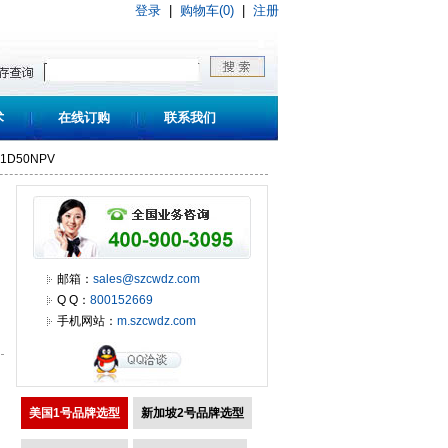
登录
|
购物车(0)
|
注册
术
在线订购
联系我们
241D50NPV
邮箱：
sales@szcwdz.com
Q Q：
800152669
手机网站：
m.szcwdz.com
美国1号品牌选型
新加坡2号品牌选型