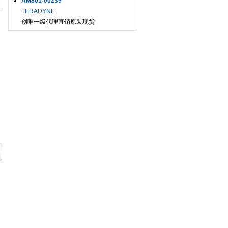
AM801-00239
TERADYNE
创唯一级代理直销原装现货