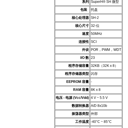
系列
SuperH® SH 微型
包装
托盘
核心处理器
SH-2
核心尺寸
32-位
速度
50MHz
连接性
SCI
外设
POR，PWM，WDT
I/O 数
23
程序存储容量
32KB（32K x 8）
程序存储器类型
闪存
EEPROM 容量
-
RAM 容量
8K x 8
电压 - 电源 (Vcc/Vdd)
4 V ~ 5.5 V
数据转换器
A/D 8x10b
振荡器类型
外部
工作温度
-40°C ~ 85°C