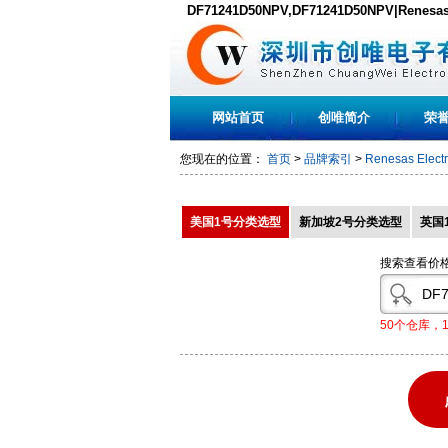
DF71241D50NPV,DF71241D50NPV|Renesa
DF71241D50NPV原装现货,PDF下载
网站首页
创唯简介
荣
您现在的位置：
首页
>
品牌索引
>
Renesas Electr
美国1号分类选型
新加坡2号分类选型
英国
搜索查看价
50个仓库，