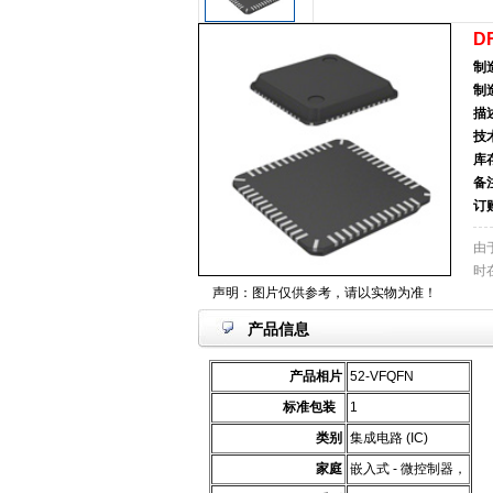
D
制
制
描
技
库
备
订
由
时
声明：图片仅供参考，请以实物为准！
产品信息
产品相片
52-VFQFN
标准包装
1
类别
集成电路 (IC)
家庭
嵌入式 - 微控制器，