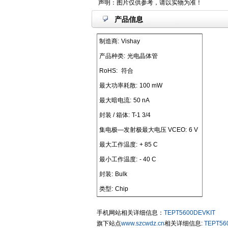
声明：图片仅供参考，请以实物为准！
产品信息
制造商:
Vishay
产品种类:
光电晶体管
RoHS:
符合
最大功率耗散:
100 mW
最大暗电流:
50 nA
封装 / 箱体:
T-1 3/4
集电极—发射极最大电压 VCEO:
6 V
最大工作温度:
+ 85 C
最小工作温度:
- 40 C
封装:
Bulk
类型:
Chip
手机网站相关详细信息：
TEPT5600DEVKIT
旗下站点
www.szcwdz.cn
相关详细信息:
TEPT56