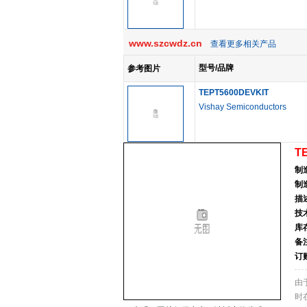
www.szcwdz.cn
查看更多相关产品
型号/品牌
参考图片
TEPT5600DEVKIT
Vishay Semiconductors
T
制
制
描
技
库
备
订
由
时