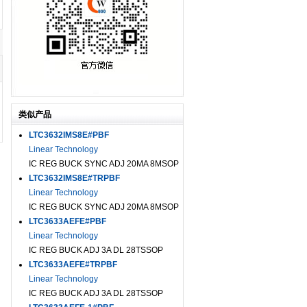
类似产品
LTC3632IMS8E#PBF
Linear Technology
IC REG BUCK SYNC ADJ 20MA 8MSOP
LTC3632IMS8E#TRPBF
Linear Technology
IC REG BUCK SYNC ADJ 20MA 8MSOP
LTC3633AEFE#PBF
Linear Technology
IC REG BUCK ADJ 3A DL 28TSSOP
LTC3633AEFE#TRPBF
Linear Technology
IC REG BUCK ADJ 3A DL 28TSSOP