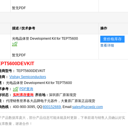
暂无PDF
描述 / 技术参考
操作
光电晶体管 Development Kit for TEPT5600
查价格库存
查看详细
暂无PDF
EPT5600DEVKIT
造商型号：
TEPT5600DEVKIT
造商：
Vishay Semiconductors
述：
光电晶体管 Development Kit for TEPT5600
术参考：
PDF查询
存状态：
实时库存查询
所在地：
深圳原厂原装现货
注：
代理销售世界各大品牌电子元器件，大量原厂原装正品现货
购热线：
400-900-3095, QQ:
800152669
, Email:
sales@szcwdz.com
于产品数据库庞大，部分产品信息可能未能及时更新，下单前请与销售人员确认好实
在库数量，谢谢合作！