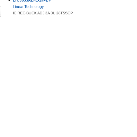
LTC3633AEFE-1#PBF
Linear Technology
IC REG BUCK ADJ 3A DL 28TSSOP