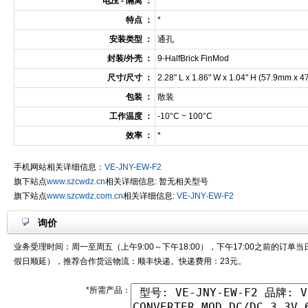
电压 - 隔离 ：
*
特点 ：
*
安装类型 ：
通孔
封装/外壳 ：
9-HalfBrick FinMod
尺寸/尺寸 ：
2.28" L x 1.86" W x 1.04" H (57.9mm x 
包装 ：
散装
工作温度 ：
-10°C ~ 100°C
效率 ：
*
手机网站相关详细信息：
VE-JNY-EW-F2
旗下站点
www.szcwdz.cn
相关详细信息: 暂无相关型号
旗下站点
www.szcwdz.com.cn
相关详细信息:
VE-JNY-EW-F2
询价
业务受理时间：周一至周五（上午9:00～下午18:00），下午17:00之前的订单
假日顺延），推荐合作货运物流：顺丰快递。快递费用：23元。
*所需产品：