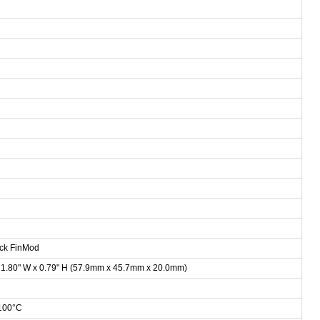
ick FinMod
x 1.80" W x 0.79" H (57.9mm x 45.7mm x 20.0mm)
 100°C