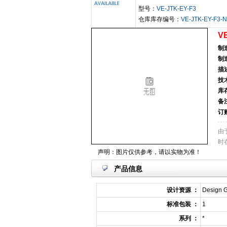
型号：
VE-JTK-EY-F3
仓库库存编号：
VE-JTK-EY-F3-
VE
制
制
描
技
库
备
订
由
时
声明：图片仅供参考，请以实物为准！
产品信息
设计资源 ：
Design G
标准包装 ：
1
系列 ：
*