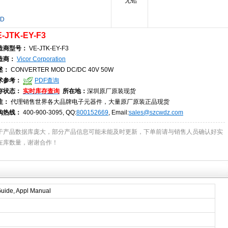
无铅
ND
-JTK-EY-F3
造商型号：
VE-JTK-EY-F3
造商：
Vicor Corporation
述：
CONVERTER MOD DC/DC 40V 50W
术参考：
PDF查询
存状态：
实时库存查询
所在地：
深圳原厂原装现货
注：
代理销售世界各大品牌电子元器件，大量原厂原装正品现货
购热线：
400-900-3095, QQ:
800152669
, Email:
sales@szcwdz.com
于产品数据库庞大，部分产品信息可能未能及时更新，下单前请与销售人员确认好实
在库数量，谢谢合作！
uide, Appl Manual