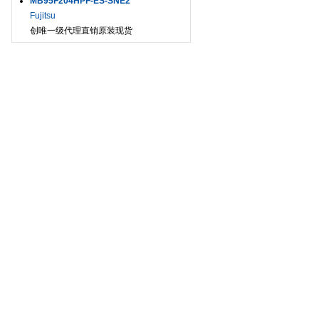
MB95F204HPF-ES-SNE2
Fujitsu
创唯一级代理直销原装现货