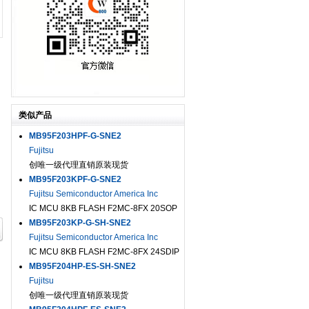
类似产品
MB95F203HPF-G-SNE2
Fujitsu
创唯一级代理直销原装现货
MB95F203KPF-G-SNE2
Fujitsu Semiconductor America Inc
IC MCU 8KB FLASH F2MC-8FX 20SOP
MB95F203KP-G-SH-SNE2
Fujitsu Semiconductor America Inc
IC MCU 8KB FLASH F2MC-8FX 24SDIP
MB95F204HP-ES-SH-SNE2
Fujitsu
创唯一级代理直销原装现货