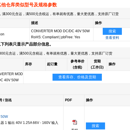
其他仓库类似型号及规格参数
满300元含运，满500元含税运，有单就有优惠，量大更优惠，支持原厂订货
描述
操作
CONVERTER MOD DC/DC 40V 50W
搜索
ion
RoHS: Compliant
|
pbFree: Yes
查看资料
以下列表只显示产品部分信息。
300元含运，满500元含税运，有单就有优惠，量大更优惠，支持原厂订货
参考单价
货期
库存
起订量
操作
(含税)
(工作日)
VERTER MOD
查看库存、价格及货期
DC 40V 50W
号 / 别名
PDF
操作
 50W
输出 40V 1.25A 66V - 160V 输入
搜索