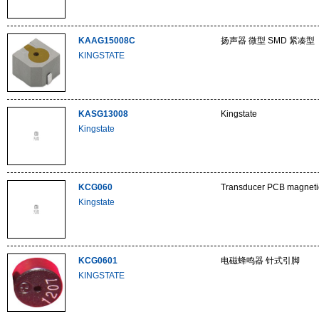
KAAG15008C
扬声器 微型 SMD 紧凑型
KINGSTATE
KASG13008
Kingstate
Kingstate
KCG060
Transducer PCB magneti
Kingstate
KCG0601
电磁蜂鸣器 针式引脚
KINGSTATE