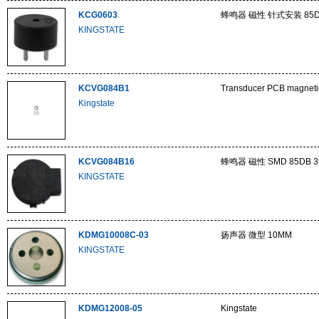
KCG0603
蜂鸣器 磁性 针式安装 85D
KINGSTATE
KCVG084B1
Transducer PCB magneti
Kingstate
KCVG084B16
蜂鸣器 磁性 SMD 85DB 3
KINGSTATE
KDMG10008C-03
扬声器 微型 10MM
KINGSTATE
KDMG12008-05
Kingstate