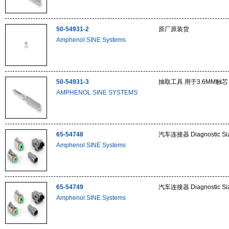
50-54931-2
原厂原装货
Amphenol SINE Systems
50-54931-3
抽取工具 用于3.6MM触芯
AMPHENOL SINE SYSTEMS
65-54748
汽车连接器 Diagnostic Size
Amphenol SINE Systems
65-54749
汽车连接器 Diagnostic Size
Amphenol SINE Systems