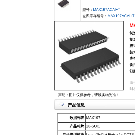
型号：
MAX197ACAI+T
仓库库存编号：
MAX197ACAI+T
M
制
制
描
技
库
备
订
由
时
声明：图片仅供参考，请以实物为准！
产品信息
数据列表
MAX197
产品相片
28-SOIC
产品培训模块
Lead (SnPb) Finish for COTS