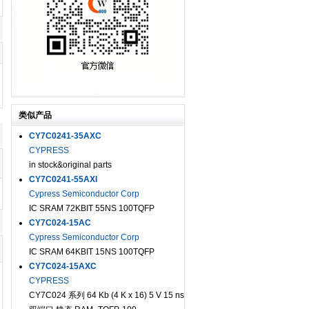
类似产品
CY7C0241-35AXC
CYPRESS
in stock&original parts
CY7C0241-55AXI
Cypress Semiconductor Corp
IC SRAM 72KBIT 55NS 100TQFP
CY7C024-15AC
Cypress Semiconductor Corp
IC SRAM 64KBIT 15NS 100TQFP
CY7C024-15AXC
CYPRESS
CY7C024 系列 64 Kb (4 K x 16) 5 V 15 ns