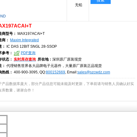
搜索
无铅
-ND
AX197ACAI+T
造商型号：
MAX197ACAI+T
造商：
Maxim Integrated
述：
IC DAS 12BIT SNGL 28-SSOP
术参考：
PDF查询
存状态：
实时库存查询
所在地：
深圳原厂原装现货
注：
代理销售世界各大品牌电子元器件，大量原厂原装正品现货
购热线：
400-900-3095, QQ:
800152669
, Email:
sales@szcwdz.com
于产品数据库庞大，部分产品信息可能未能及时更新，下单前请与销售人员确认好实
在库数量，谢谢合作！