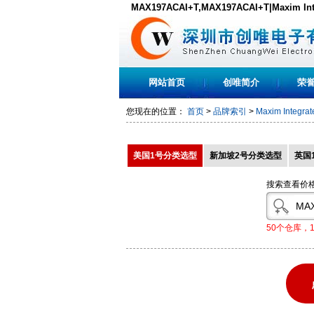
MAX197ACAI+T,MAX197ACAI+T|Maxim 
货,PDF下载
网站首页
创唯简介
荣
您现在的位置：
首页
>
品牌索引
>
Maxim Integrat
美国1号分类选型
新加坡2号分类选型
英国
搜索查看价
50个仓库，