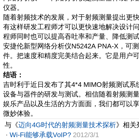
仪器。
随着射频技术的发展，对于射频测量提出更
有这样研发工程师才可以更快速地解决设计
程师同时也可以提高吞吐率和产量、降低测
安捷伦新型网络分析仪N5242A PNA-X，可测试1
件。把速度和精度完美结合起来。它是用户
性。
结语：
吉时利于近日发布了其4*4 MIMO射频测试
设备与器件的研发与测试。相信随着射频测
娱乐产品以及生活的方方面面，我们都可以
微妙体验。
与《
迈向4G时代的射频测量技术探析
》相关
·
Wi-Fi能够承载VoIP?
2012/3/1