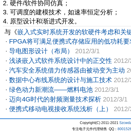
2. 硬件/软件协同仿真；
3. 可调度的建模技术，如速率恒定分析；
4. 原型设计和渐进式开发。
与《
嵌入式实时系统开发的软硬件考虑和关
·
FPGA将可满足便携式存储应用的低功耗要
·
导电图形设计（布局）
2012/3/1
·
浅谈嵌入式软件系统设计中的正交性
2012/
·
汽车安全系统借力传感器由被动变为主动
2
·
数据中心布线系统的设计与施工技术
2012/
·
绿色动力新潮流——燃料电池
2012/3/1
·
迈向4G时代的射频测量技术探析
2012/3/1
·
便携式移动电视接收系统浅析（上）
2012/
Copyright(C) 2011-2021
Szcwd
专注电子元件代理销售 QQ：
800152